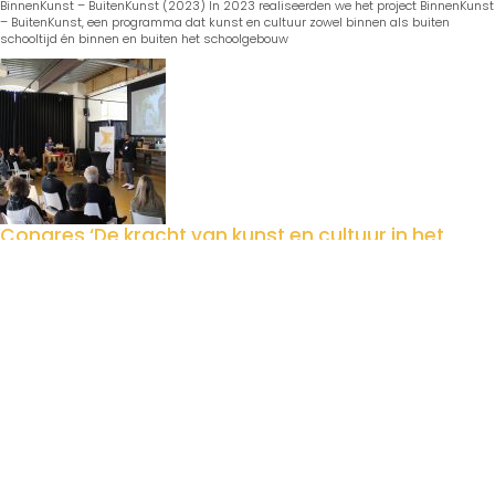
BinnenKunst – BuitenKunst (2023) In 2023 realiseerden we het project BinnenKunst
– BuitenKunst, een programma dat kunst en cultuur zowel binnen als buiten
schooltijd én binnen en buiten het schoolgebouw
Congres ‘De kracht van kunst en cultuur in het
sociaal domein’ groot succes
juni 28, 2022 8:26 am
Gepubliceerd door
qreateit
Als onderzoek naar het lokale netwerk en thema’s binnen het sociaal domein en
mede als onderdeel van BinnenKunst – BuitenKunst, organiseerde Kunstcircuit
Sociaal Domein het congres ‘De kracht van kunst