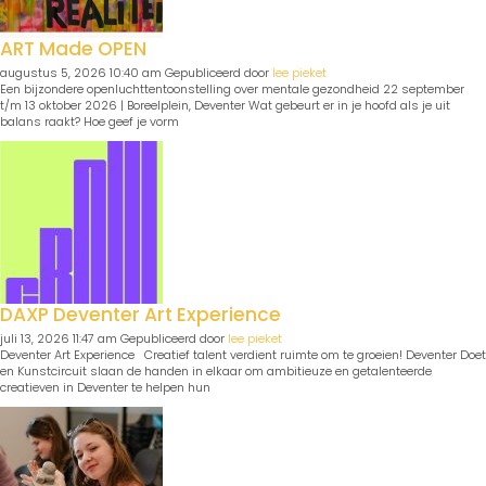
ART Made OPEN
augustus 5, 2026 10:40 am
Gepubliceerd door
lee pieket
Een bijzondere openluchttentoonstelling over mentale gezondheid 22 september
t/m 13 oktober 2026 | Boreelplein, Deventer Wat gebeurt er in je hoofd als je uit
balans raakt? Hoe geef je vorm
DAXP Deventer Art Experience
juli 13, 2026 11:47 am
Gepubliceerd door
lee pieket
Deventer Art Experience Creatief talent verdient ruimte om te groeien! Deventer Doet
en Kunstcircuit slaan de handen in elkaar om ambitieuze en getalenteerde
creatieven in Deventer te helpen hun