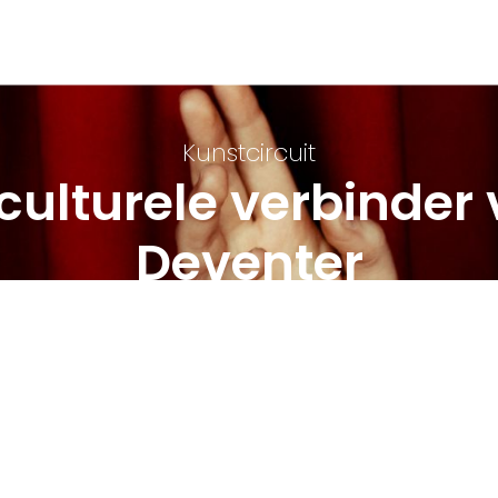
Kunstcircuit
culturele verbinder
Deventer
WE HELPEN JE VERDER