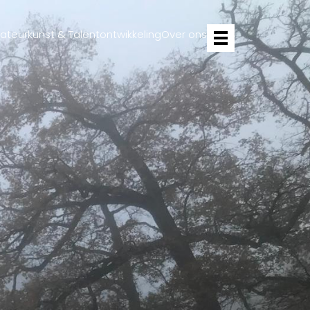
Projecten
teurkunst & Talentontwikkeling
Over ons