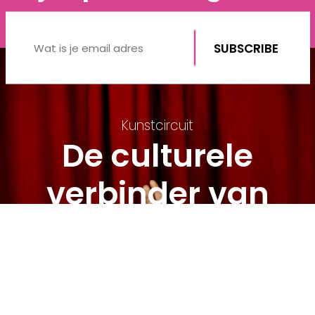
Kunstcircuit
De culturele
verbinder van
Deventer
WE HELPEN JE VERDER