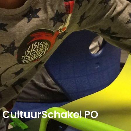
CultuurSchakel PO