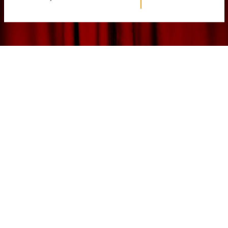
Kunstcircuit
De culturele
verbinder van
Deventer
WE HELPEN JE VERDER