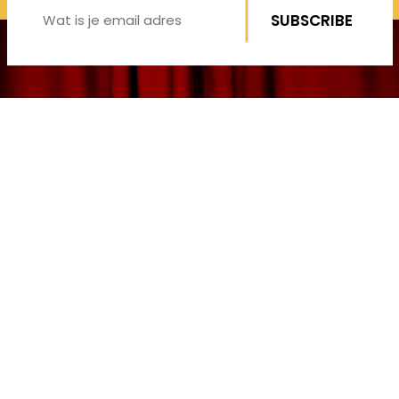
Kunstcircuit
De culturele
verbinder van
Deventer
WE HELPEN JE VERDER