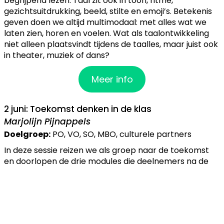
begrijpend lezen. Taal zit ook in toon, ritme,
gezichtsuitdrukking, beeld, stilte en emoji’s. Betekenis
geven doen we altijd multimodaal: met alles wat we
laten zien, horen en voelen. Wat als taalontwikkeling
niet alleen plaatsvindt tijdens de taalles, maar juist ook
in theater, muziek of dans?
Meer info
2 juni: Toekomst denken in de klas
Marjolijn Pijnappels
Doelgroep:
PO, VO, SO, MBO, culturele partners
In deze sessie reizen we als groep naar de toekomst
en doorlopen de drie modules die deelnemers na de
sessie directe zelf in hun eigen klas of groep kunnen
toepassen. Ik ontwikkel printbare materialen (een
Toekomstlogboek) en een lesbrief die digitaal ter
beschikking wordt gesteld aan de deelnemers en ook
breder gedeeld mag worden.